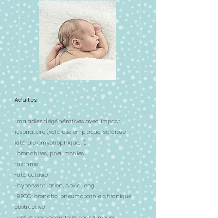
A
dultes
:
-maladies dégénératives avec impact
respiratoire (sclérose en plaque, sclérose
latérale amyotrophique,…),
-bronchites, pneumonies
-asthme
-atélectasie
-hyperventilation, covid long,
-BPCO: broncho-pneumopathie chronique
obstructive
-pré et post-opératoire pour tumeurs