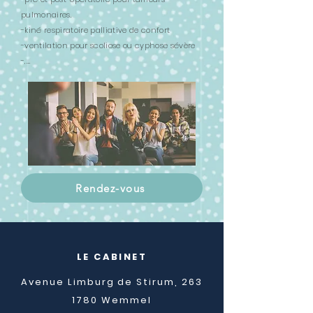
pulmonaires,
-
kiné respiratoire palliative de confort
-ventilation pour scoliose ou cyphose sévère
-,…
Rendez-vous
LE CABINET
Avenue Limburg de Stirum, 263
1780 Wemmel