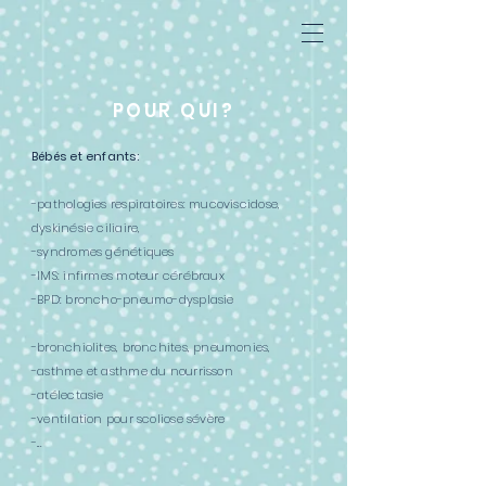
POUR QUI?
Bébés et enfants:
-pathologies respiratoires: mucoviscidose,
dyskinésie ciliaire,
-syndromes génétiques
-IMS: infirmes moteur cérébraux
-
BPD: broncho-pneumo-dysplasie
-bronchiolites, bronchites, pneumonies,
-asthme et asthme du nourrisson
-atélectasie
-ventilation pour scoliose sévère
-...