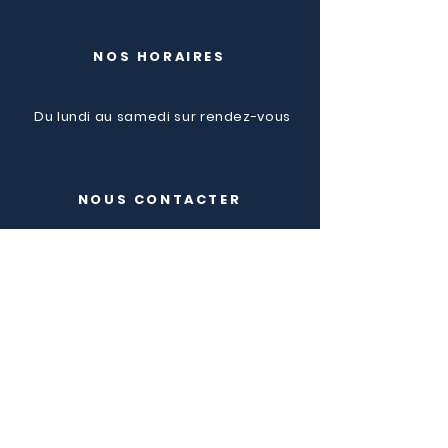
NOS HORAIRES
Du lundi au samedi sur rendez-vous
NOUS CONTACTER
Amandine Lievyns 0472/79.00.96
Lauranne Parisel 0494/61.75.60
Sophie Van Beeck 0473/43.45.90
Esther Ferraresi 0473/67.45.90