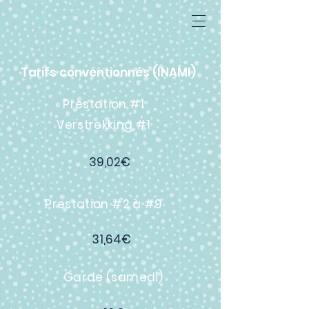
Tarifs conventionnés (INAMI)
Prestation #1
Verstrekking #1
39,02€
Prestation #2 à #9
31,64€
Garde (samedi)