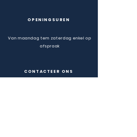
OPENINGSUREN
Van maandag tem zaterdag enkel op
afspraak
CONTACTEER ONS
Amandine Lievyns 0472/79.00.96
Lauranne Parisel 0494/61.75.60
Sophie Van Beeck 0473/43.45.90
Esther Ferraresi 0473/67.45.90