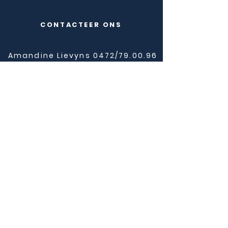
CONTACTEER ONS
Amandine Lievyns 0472/79.00.96
Lauranne Parisel 0494/61.75.60
Sophie Van Beeck 0473/43.45.90
Esther Ferraresi 0473/67.45.90