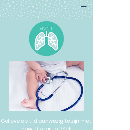
Gelieve op tijd aanwezig te zijn met:
-uw ID kaart of ISI +