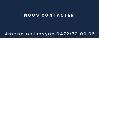
NOUS CONTACTER
Amandine Lievyns 0472/79.00.96
Lauranne Parisel 0494/61.75.60
Sophie Van Beeck 0473/43.45.90
Esther Ferraresi 0473/67.45.90